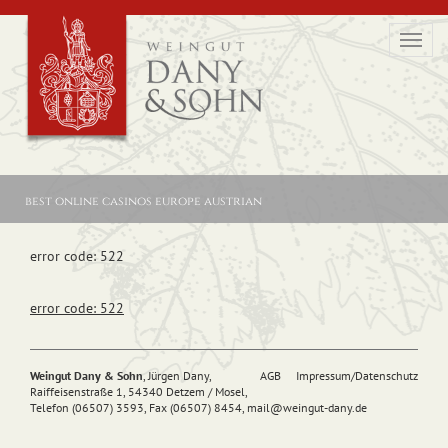
Toggl
navig
best online casinos europe austrian
error code: 522
error code: 522
Weingut Dany & Sohn
, Jürgen Dany,
AGB
Impressum/Datenschutz
Raiffeisenstraße 1, 54340 Detzem / Mosel,
Telefon (06507) 3593, Fax (06507) 8454,
mail@
weingut-dany.de