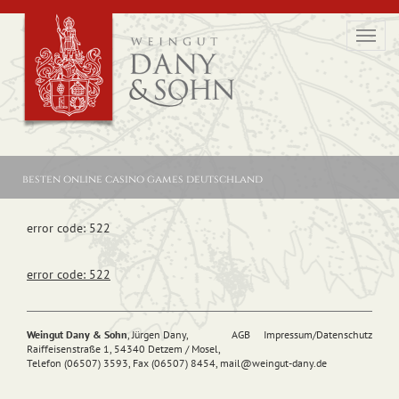
Toggl
navig
besten online casino games deutschland
error code: 522
error code: 522
Weingut Dany & Sohn
, Jürgen Dany,
AGB
Impressum/Datenschutz
Raiffeisenstraße 1, 54340 Detzem / Mosel,
Telefon (06507) 3593, Fax (06507) 8454,
mail@
weingut-dany.de