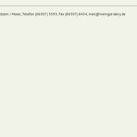
Detzem / Mosel, Telefon (06507) 3593, Fax (06507) 8454,
mail@
weingut-dany.de