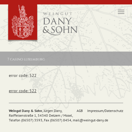
Toggl
navig
7 casino luxemburg
error code: 522
error code: 522
Weingut Dany & Sohn
, Jürgen Dany,
AGB
Impressum/Datenschutz
Raiffeisenstraße 1, 54340 Detzem / Mosel,
Telefon (06507) 3593, Fax (06507) 8454,
mail@
weingut-dany.de