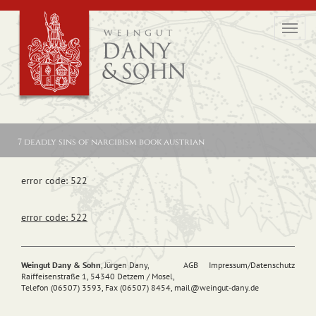
Toggl
navig
7 deadly sins of narcibism book austrian
error code: 522
error code: 522
Weingut Dany & Sohn
, Jürgen Dany,
AGB
Impressum/Datenschutz
Raiffeisenstraße 1, 54340 Detzem / Mosel,
Telefon (06507) 3593, Fax (06507) 8454,
mail@
weingut-dany.de