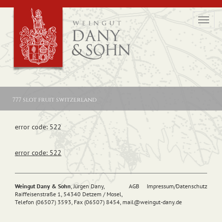
Toggl
navig
777 slot fruit switzerland
error code: 522
error code: 522
Weingut Dany & Sohn
, Jürgen Dany,
AGB
Impressum/Datenschutz
Raiffeisenstraße 1, 54340 Detzem / Mosel,
Telefon (06507) 3593, Fax (06507) 8454,
mail@
weingut-dany.de