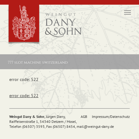
Toggl
navig
777 slot machine switzerland
error code: 522
error code: 522
Weingut Dany & Sohn
, Jürgen Dany,
AGB
Impressum/Datenschutz
Raiffeisenstraße 1, 54340 Detzem / Mosel,
Telefon (06507) 3593, Fax (06507) 8454,
mail@
weingut-dany.de