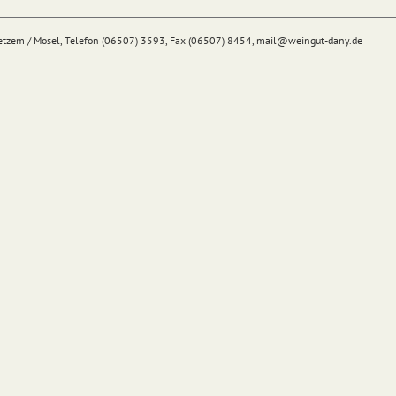
Detzem / Mosel, Telefon (06507) 3593, Fax (06507) 8454,
mail@
weingut-dany.de