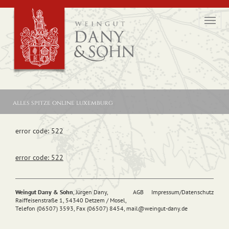
Toggl
navig
alles spitze online luxemburg
error code: 522
error code: 522
Weingut Dany & Sohn
, Jürgen Dany,
AGB
Impressum/Datenschutz
Raiffeisenstraße 1, 54340 Detzem / Mosel,
Telefon (06507) 3593, Fax (06507) 8454,
mail@
weingut-dany.de