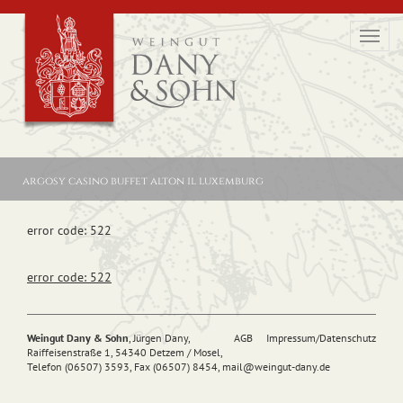
Toggl
navig
argosy casino buffet alton il luxemburg
error code: 522
error code: 522
Weingut Dany & Sohn
, Jürgen Dany,
AGB
Impressum/Datenschutz
Raiffeisenstraße 1, 54340 Detzem / Mosel,
Telefon (06507) 3593, Fax (06507) 8454,
mail@
weingut-dany.de