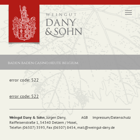
Toggl
navig
baden baden casino heute belgium
error code: 522
error code: 522
Weingut Dany & Sohn
, Jürgen Dany,
AGB
Impressum/Datenschutz
Raiffeisenstraße 1, 54340 Detzem / Mosel,
Telefon (06507) 3593, Fax (06507) 8454,
mail@
weingut-dany.de