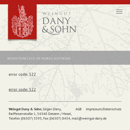
Toggl
navig
bedeutung eye of horus austrian
error code: 522
error code: 522
Weingut Dany & Sohn
, Jürgen Dany,
AGB
Impressum/Datenschutz
Raiffeisenstraße 1, 54340 Detzem / Mosel,
Telefon (06507) 3593, Fax (06507) 8454,
mail@
weingut-dany.de