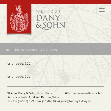
Toggl
navig
best online casinos pa austrian
error code: 522
error code: 522
Weingut Dany & Sohn
, Jürgen Dany,
AGB
Impressum/Datenschutz
Raiffeisenstraße 1, 54340 Detzem / Mosel,
Telefon (06507) 3593, Fax (06507) 8454,
mail@
weingut-dany.de