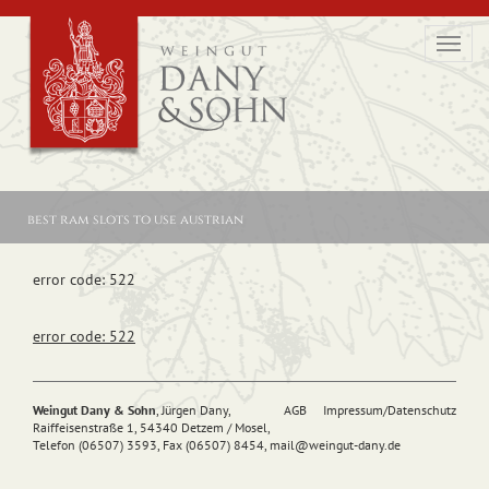
Toggl
navig
best ram slots to use austrian
error code: 522
error code: 522
Weingut Dany & Sohn
, Jürgen Dany,
AGB
Impressum/Datenschutz
Raiffeisenstraße 1, 54340 Detzem / Mosel,
Telefon (06507) 3593, Fax (06507) 8454,
mail@
weingut-dany.de