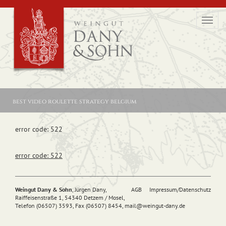
Toggl
navig
best video roulette strategy belgium
error code: 522
error code: 522
Weingut Dany & Sohn
, Jürgen Dany,
AGB
Impressum/Datenschutz
Raiffeisenstraße 1, 54340 Detzem / Mosel,
Telefon (06507) 3593, Fax (06507) 8454,
mail@
weingut-dany.de