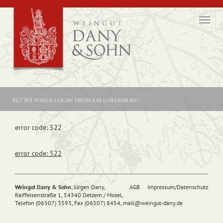
Toggl
navig
bet365 poker login problem luxemburg
error code: 522
error code: 522
Weingut Dany & Sohn
, Jürgen Dany,
AGB
Impressum/Datenschutz
Raiffeisenstraße 1, 54340 Detzem / Mosel,
Telefon (06507) 3593, Fax (06507) 8454,
mail@
weingut-dany.de