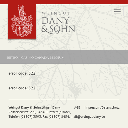
Toggl
navig
betbon casino canada belgium
error code: 522
error code: 522
Weingut Dany & Sohn
, Jürgen Dany,
AGB
Impressum/Datenschutz
Raiffeisenstraße 1, 54340 Detzem / Mosel,
Telefon (06507) 3593, Fax (06507) 8454,
mail@
weingut-dany.de