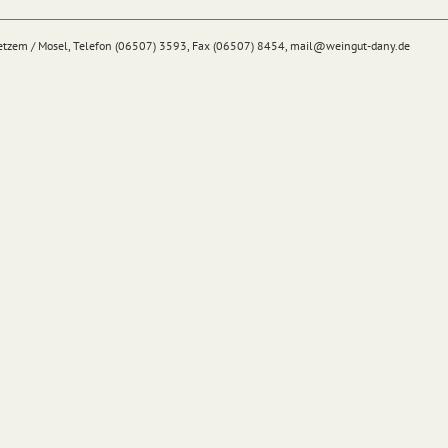
Detzem / Mosel, Telefon (06507) 3593, Fax (06507) 8454,
mail@
weingut-dany.de