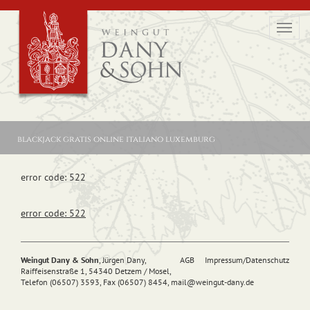
Toggl
navig
blackjack gratis online italiano luxemburg
error code: 522
error code: 522
Weingut Dany & Sohn
, Jürgen Dany,
AGB
Impressum/Datenschutz
Raiffeisenstraße 1, 54340 Detzem / Mosel,
Telefon (06507) 3593, Fax (06507) 8454,
mail@
weingut-dany.de