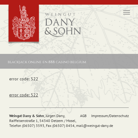
Toggl
navig
blackjack online en 888 casino belgium
error code: 522
error code: 522
Weingut Dany & Sohn
, Jürgen Dany,
AGB
Impressum/Datenschutz
Raiffeisenstraße 1, 54340 Detzem / Mosel,
Telefon (06507) 3593, Fax (06507) 8454,
mail@
weingut-dany.de