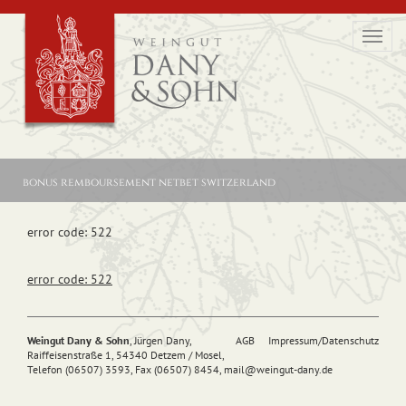
Toggl
navig
bonus remboursement netbet switzerland
error code: 522
error code: 522
Weingut Dany & Sohn
, Jürgen Dany,
AGB
Impressum/Datenschutz
Raiffeisenstraße 1, 54340 Detzem / Mosel,
Telefon (06507) 3593, Fax (06507) 8454,
mail@
weingut-dany.de