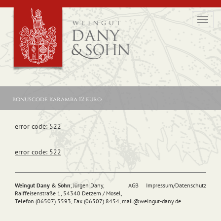
Toggl
navig
bonuscode karamba 12 euro
error code: 522
error code: 522
Weingut Dany & Sohn
, Jürgen Dany,
AGB
Impressum/Datenschutz
Raiffeisenstraße 1, 54340 Detzem / Mosel,
Telefon (06507) 3593, Fax (06507) 8454,
mail@
weingut-dany.de