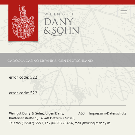
Toggl
navig
cadoola casino erfahrungen deutschland
error code: 522
error code: 522
Weingut Dany & Sohn
, Jürgen Dany,
AGB
Impressum/Datenschutz
Raiffeisenstraße 1, 54340 Detzem / Mosel,
Telefon (06507) 3593, Fax (06507) 8454,
mail@
weingut-dany.de