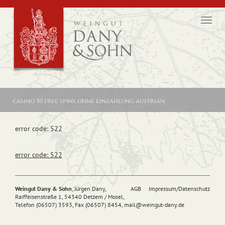
Toggl
navig
casino 50 free spins ohne einzahlung austrian
error code: 522
error code: 522
Weingut Dany & Sohn
, Jürgen Dany,
AGB
Impressum/Datenschutz
Raiffeisenstraße 1, 54340 Detzem / Mosel,
Telefon (06507) 3593, Fax (06507) 8454,
mail@
weingut-dany.de