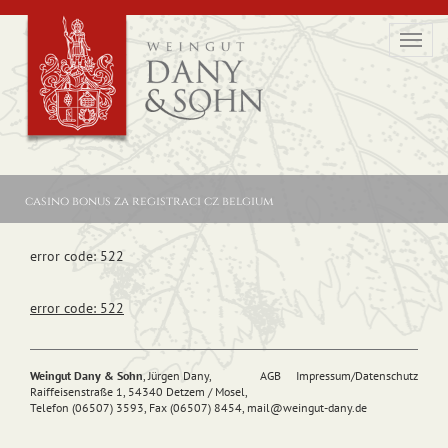
Toggl
navig
casino bonus za registraci cz belgium
error code: 522
error code: 522
Weingut Dany & Sohn
, Jürgen Dany,
AGB
Impressum/Datenschutz
Raiffeisenstraße 1, 54340 Detzem / Mosel,
Telefon (06507) 3593, Fax (06507) 8454,
mail@
weingut-dany.de