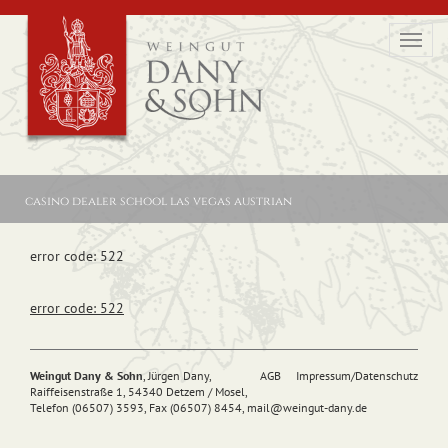
Toggl
navig
casino dealer school las vegas austrian
error code: 522
error code: 522
Weingut Dany & Sohn
, Jürgen Dany,
AGB
Impressum/Datenschutz
Raiffeisenstraße 1, 54340 Detzem / Mosel,
Telefon (06507) 3593, Fax (06507) 8454,
mail@
weingut-dany.de