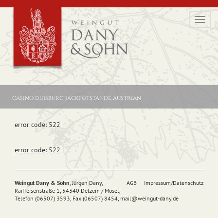
Toggl
navig
casino duisburg jackpotstande austrian
error code: 522
error code: 522
Weingut Dany & Sohn
, Jürgen Dany,
AGB
Impressum/Datenschutz
Raiffeisenstraße 1, 54340 Detzem / Mosel,
Telefon (06507) 3593, Fax (06507) 8454,
mail@
weingut-dany.de