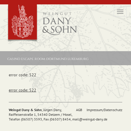
Toggl
navig
casino escape room dortmund luxemburg
error code: 522
error code: 522
Weingut Dany & Sohn
, Jürgen Dany,
AGB
Impressum/Datenschutz
Raiffeisenstraße 1, 54340 Detzem / Mosel,
Telefon (06507) 3593, Fax (06507) 8454,
mail@
weingut-dany.de