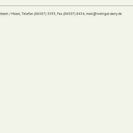
Detzem / Mosel, Telefon (06507) 3593, Fax (06507) 8454,
mail@
weingut-dany.de