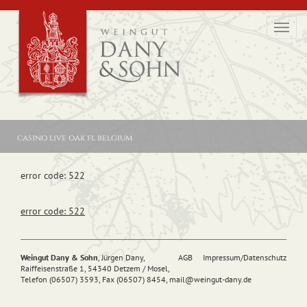
Toggl
navig
casino live oak fl belgium
error code: 522
error code: 522
Weingut Dany & Sohn
, Jürgen Dany,
AGB
Impressum/Datenschutz
Raiffeisenstraße 1, 54340 Detzem / Mosel,
Telefon (06507) 3593, Fax (06507) 8454,
mail@
weingut-dany.de