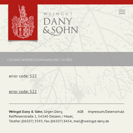
Toggl
navig
casino mindesteinzahlung 1 euro
error code: 522
error code: 522
Weingut Dany & Sohn
, Jürgen Dany,
AGB
Impressum/Datenschutz
Raiffeisenstraße 1, 54340 Detzem / Mosel,
Telefon (06507) 3593, Fax (06507) 8454,
mail@
weingut-dany.de