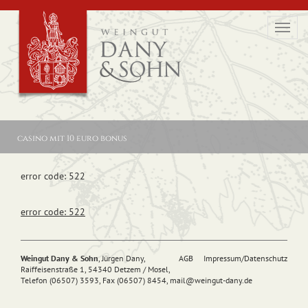
Toggl
navig
casino mit 10 euro bonus
error code: 522
error code: 522
Weingut Dany & Sohn
, Jürgen Dany,
AGB
Impressum/Datenschutz
Raiffeisenstraße 1, 54340 Detzem / Mosel,
Telefon (06507) 3593, Fax (06507) 8454,
mail@
weingut-dany.de