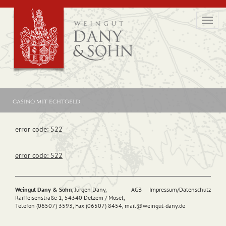
Toggl
navig
casino mit echtgeld
error code: 522
error code: 522
Weingut Dany & Sohn
, Jürgen Dany,
AGB
Impressum/Datenschutz
Raiffeisenstraße 1, 54340 Detzem / Mosel,
Telefon (06507) 3593, Fax (06507) 8454,
mail@
weingut-dany.de