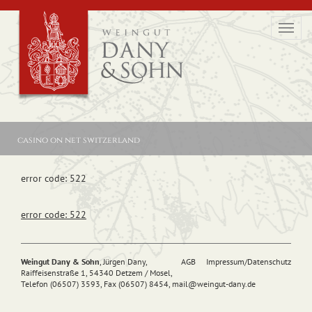
Toggl
navig
casino on net switzerland
error code: 522
error code: 522
Weingut Dany & Sohn
, Jürgen Dany,
AGB
Impressum/Datenschutz
Raiffeisenstraße 1, 54340 Detzem / Mosel,
Telefon (06507) 3593, Fax (06507) 8454,
mail@
weingut-dany.de