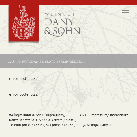
Toggl
navig
casino potsdamer platz berlin belgium
error code: 522
error code: 522
Weingut Dany & Sohn
, Jürgen Dany,
AGB
Impressum/Datenschutz
Raiffeisenstraße 1, 54340 Detzem / Mosel,
Telefon (06507) 3593, Fax (06507) 8454,
mail@
weingut-dany.de