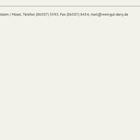
Detzem / Mosel, Telefon (06507) 3593, Fax (06507) 8454,
mail@
weingut-dany.de