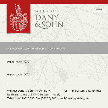
Toggl
navig
casino willkommensbonus luxemburg
error code: 522
error code: 522
Weingut Dany & Sohn
, Jürgen Dany,
AGB
Impressum/Datenschutz
Raiffeisenstraße 1, 54340 Detzem / Mosel,
Telefon (06507) 3593, Fax (06507) 8454,
mail@
weingut-dany.de