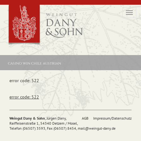
Toggl
navig
casino win chile austrian
error code: 522
error code: 522
Weingut Dany & Sohn
, Jürgen Dany,
AGB
Impressum/Datenschutz
Raiffeisenstraße 1, 54340 Detzem / Mosel,
Telefon (06507) 3593, Fax (06507) 8454,
mail@
weingut-dany.de