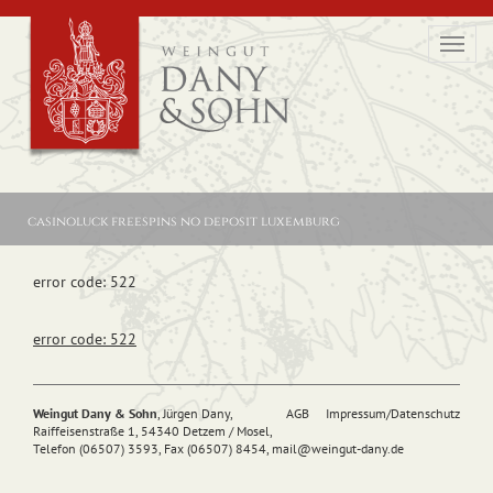
Toggl
navig
casinoluck freespins no deposit luxemburg
error code: 522
error code: 522
Weingut Dany & Sohn
, Jürgen Dany,
AGB
Impressum/Datenschutz
Raiffeisenstraße 1, 54340 Detzem / Mosel,
Telefon (06507) 3593, Fax (06507) 8454,
mail@
weingut-dany.de