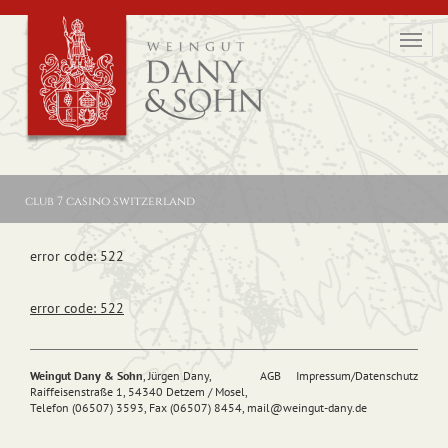
Toggl
navig
club 7 casino switzerland
error code: 522
error code: 522
Weingut Dany & Sohn
, Jürgen Dany,
AGB
Impressum/Datenschutz
Raiffeisenstraße 1, 54340 Detzem / Mosel,
Telefon (06507) 3593, Fax (06507) 8454,
mail@
weingut-dany.de