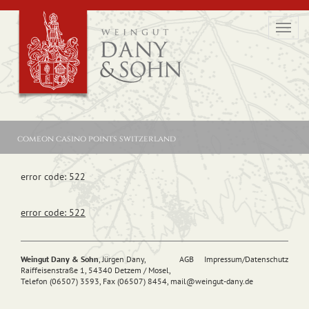
Toggl
navig
comeon casino points switzerland
error code: 522
error code: 522
Weingut Dany & Sohn
, Jürgen Dany,
AGB
Impressum/Datenschutz
Raiffeisenstraße 1, 54340 Detzem / Mosel,
Telefon (06507) 3593, Fax (06507) 8454,
mail@
weingut-dany.de