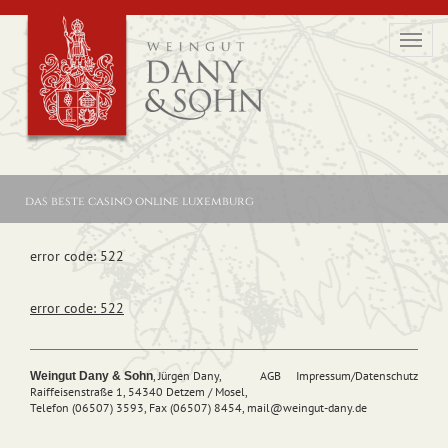
Toggl
navig
das beste casino online luxemburg
error code: 522
error code: 522
, Jürgen Dany,
AGB
Impressum/Datenschutz
Weingut Dany & Sohn
Raiffeisenstraße 1, 54340 Detzem / Mosel,
Telefon (06507) 3593, Fax (06507) 8454,
mail@
weingut-dany.de