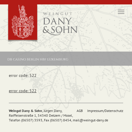
Toggl
navig
db casino berlin hbf luxemburg
error code: 522
error code: 522
Weingut Dany & Sohn
, Jürgen Dany,
AGB
Impressum/Datenschutz
Raiffeisenstraße 1, 54340 Detzem / Mosel,
Telefon (06507) 3593, Fax (06507) 8454,
mail@
weingut-dany.de