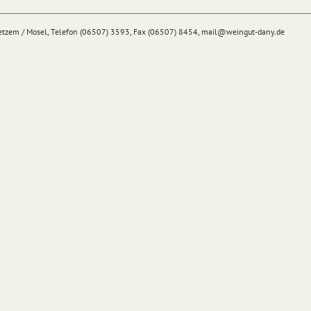
Detzem / Mosel, Telefon (06507) 3593, Fax (06507) 8454,
mail@
weingut-dany.de