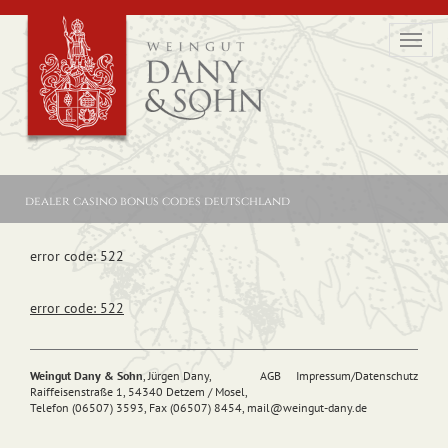
Toggl
navig
dealer casino bonus codes deutschland
error code: 522
error code: 522
Weingut Dany & Sohn
, Jürgen Dany,
AGB
Impressum/Datenschutz
Raiffeisenstraße 1, 54340 Detzem / Mosel,
Telefon (06507) 3593, Fax (06507) 8454,
mail@
weingut-dany.de