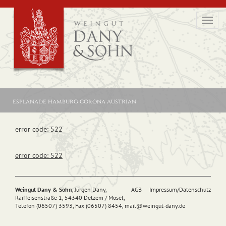
Toggl
navig
esplanade hamburg corona austrian
error code: 522
error code: 522
Weingut Dany & Sohn
, Jürgen Dany,
AGB
Impressum/Datenschutz
Raiffeisenstraße 1, 54340 Detzem / Mosel,
Telefon (06507) 3593, Fax (06507) 8454,
mail@
weingut-dany.de