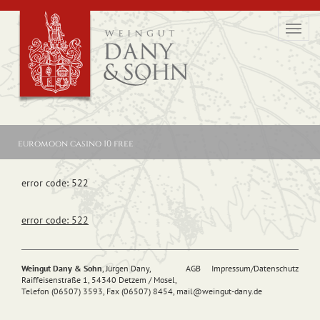
Toggl
navig
euromoon casino 10 free
error code: 522
error code: 522
Weingut Dany & Sohn
, Jürgen Dany,
AGB
Impressum/Datenschutz
Raiffeisenstraße 1, 54340 Detzem / Mosel,
Telefon (06507) 3593, Fax (06507) 8454,
mail@
weingut-dany.de