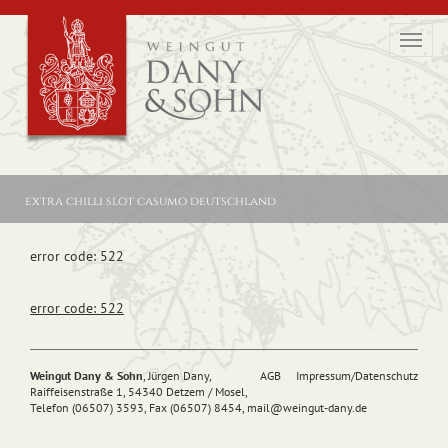
Toggl
navig
extra chilli slot casumo deutschland
error code: 522
error code: 522
Weingut Dany & Sohn
, Jürgen Dany,
AGB
Impressum/Datenschutz
Raiffeisenstraße 1, 54340 Detzem / Mosel,
Telefon (06507) 3593, Fax (06507) 8454,
mail@
weingut-dany.de