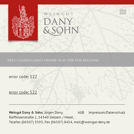
Toggl
navig
free casino games online play for fun belgium
error code: 522
error code: 522
Weingut Dany & Sohn
, Jürgen Dany,
AGB
Impressum/Datenschutz
Raiffeisenstraße 1, 54340 Detzem / Mosel,
Telefon (06507) 3593, Fax (06507) 8454,
mail@
weingut-dany.de