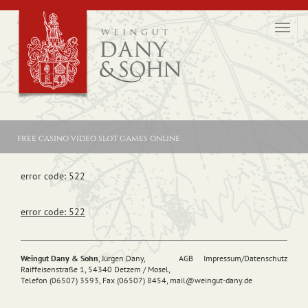
Toggl
navig
free casino video slot games online
error code: 522
error code: 522
Weingut Dany & Sohn
, Jürgen Dany,
AGB
Impressum/Datenschutz
Raiffeisenstraße 1, 54340 Detzem / Mosel,
Telefon (06507) 3593, Fax (06507) 8454,
mail@
weingut-dany.de